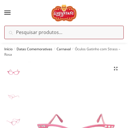
Skip
Skip
to
to
navigation
content
Pesquisar
Pesquisar
por:
Início
Datas Comemorativas
Carnaval
Óculos Gatinho com Strass –
/
/
/
Rosa