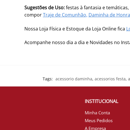
Sugestões de Uso:
festas à fantasia e temáticas
compor
Traje de Comunhão,
Daminha de Honr
Nossa Loja Física e Estoque da Loja Online fica
L
Acompanhe nosso dia a dia e Novidades no In
Tags:
acessorio daminha
,
acessorios festa
,
a
INSTITUCIONAL
Minha Conta
Meus Pedidos
A Empresa