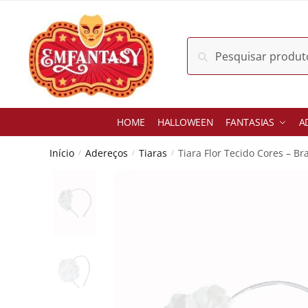
Skip
Skip
to
to
navigation
content
Pesquisar
Pesquisar
por:
HOME
HALLOWEEN
FANTASIAS
A
Início
Adereços
Tiaras
Tiara Flor Tecido Cores – Br
/
/
/