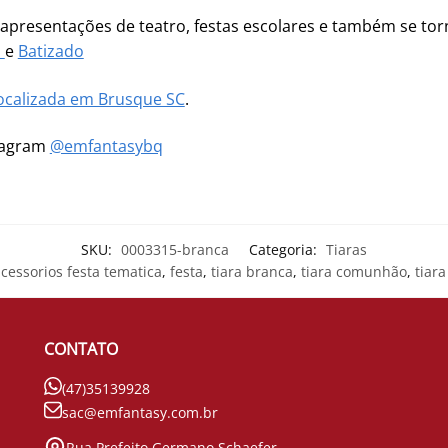
, apresentações de teatro, festas escolares e também se tor
a
e
Batizado
ocalizada em Brusque SC
.
stagram
@emfantasybq
SKU:
0003315-branca
Categoria:
Tiaras
cessorios festa tematica
,
festa
,
tiara branca
,
tiara comunhão
,
tiar
CONTATO
(47)35139928
sac@emfantasy.com.br
Rua Prefeito Germano Schaefer